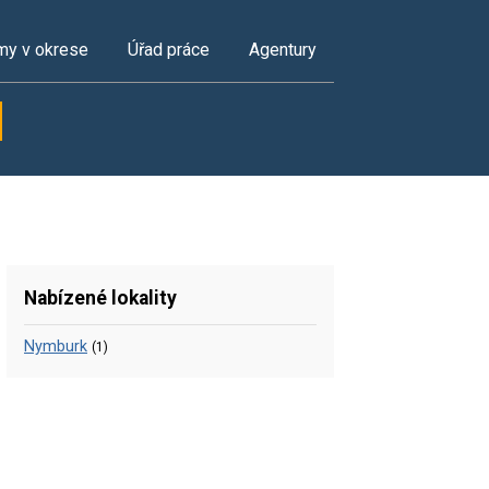
my v okrese
Úřad práce
Agentury
Nabízené lokality
Nymburk
(1)