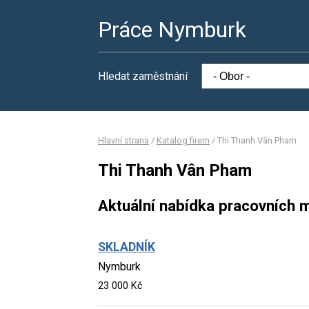
Práce Nymburk
Hledat zaměstnání
Hlavní strana
/
Katalog firem
/
Thi Thanh Vân Pham
Thi Thanh Vân Pham
Aktuální nabídka pracovních m
SKLADNÍK
Nymburk
23 000 Kč