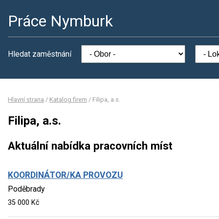
Práce Nymburk
Hledat zaměstnání
Hlavní strana
/
Katalog firem
/
Filipa, a.s.
Filipa, a.s.
Aktuální nabídka pracovních míst
KOORDINÁTOR/KA PROVOZU
Poděbrady
35 000 Kč