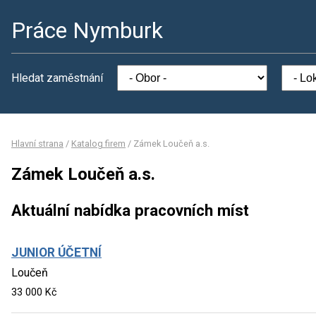
Práce Nymburk
Hledat zaměstnání
Hlavní strana
/
Katalog firem
/
Zámek Loučeň a.s.
Zámek Loučeň a.s.
Aktuální nabídka pracovních míst
JUNIOR ÚČETNÍ
Loučeň
33 000 Kč