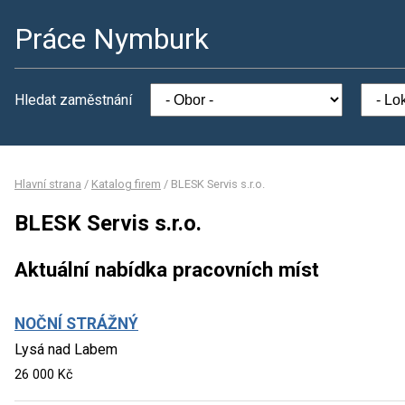
Práce Nymburk
Hledat zaměstnání
Hlavní strana
/
Katalog firem
/
BLESK Servis s.r.o.
BLESK Servis s.r.o.
Aktuální nabídka pracovních míst
NOČNÍ STRÁŽNÝ
Lysá nad Labem
26 000 Kč