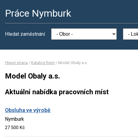
Práce Nymburk
Hledat zaměstnání
Hlavní strana
/
Katalog firem
/
Model Obaly a.s.
Model Obaly a.s.
Aktuální nabídka pracovních míst
Obsluha ve výrobě
Nymburk
27 500 Kč