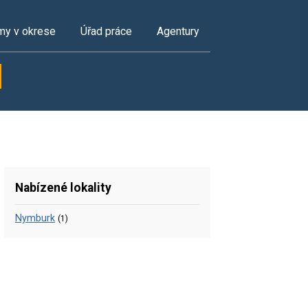
my v okrese
Úřad práce
Agentury
Nabízené lokality
Nymburk
(1)