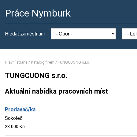
Práce Nymburk
Hledat zaměstnání
Hlavní strana
/
Katalog firem
/
TUNGCUONG s.r.o.
TUNGCUONG s.r.o.
Aktuální nabídka pracovních míst
Prodavač/ka
Sokoleč
23 000 Kč