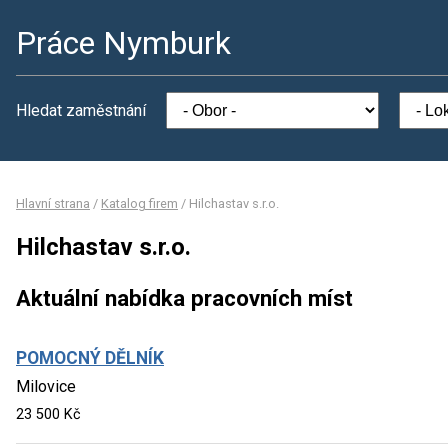
Práce Nymburk
Hledat zaměstnání
Hlavní strana
/
Katalog firem
/
Hilchastav s.r.o.
Hilchastav s.r.o.
Aktuální nabídka pracovních míst
POMOCNÝ DĚLNÍK
Milovice
23 500 Kč