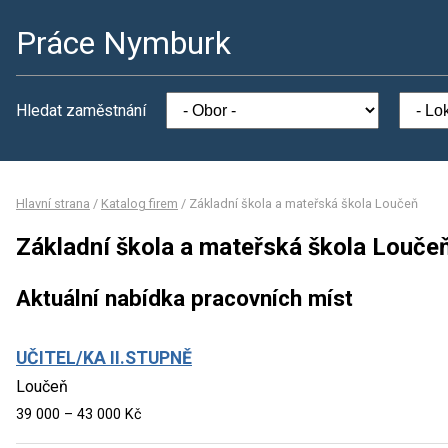
Práce Nymburk
Hledat zaměstnání
Hlavní strana
/
Katalog firem
/
Základní škola a mateřská škola Loučeň
Základní škola a mateřská škola Louče
Aktuální nabídka pracovních míst
UČITEL/KA II.STUPNĚ
Loučeň
39 000 – 43 000 Kč