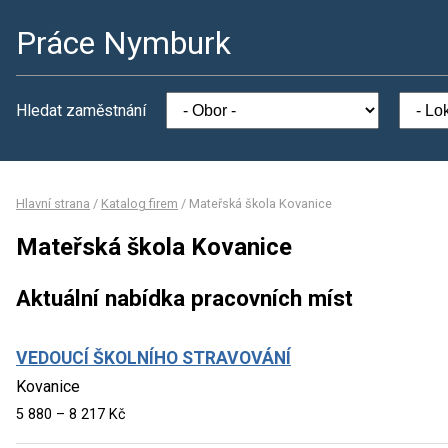
Práce Nymburk
Hledat zaměstnání
Hlavní strana
/
Katalog firem
/
Mateřská škola Kovanice
Mateřská škola Kovanice
Aktuální nabídka pracovních míst
VEDOUCÍ ŠKOLNÍHO STRAVOVÁNÍ
Kovanice
5 880 – 8 217 Kč