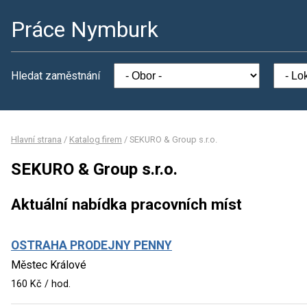
Práce Nymburk
Hledat zaměstnání
Hlavní strana
/
Katalog firem
/
SEKURO & Group s.r.o.
SEKURO & Group s.r.o.
Aktuální nabídka pracovních míst
OSTRAHA PRODEJNY PENNY
Městec Králové
160 Kč / hod.