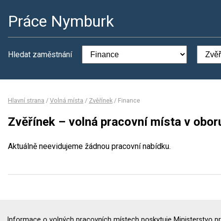
Práce Nymburk
Hledat zaměstnání
Hlavní strana
/
Volná místa
/
Zvěřínek
/
Finance
Zvěřínek – volná pracovní místa v obor
Aktuálně neevidujeme žádnou pracovní nabídku.
Informace o volných pracovních místech poskytuje Ministerstvo pr