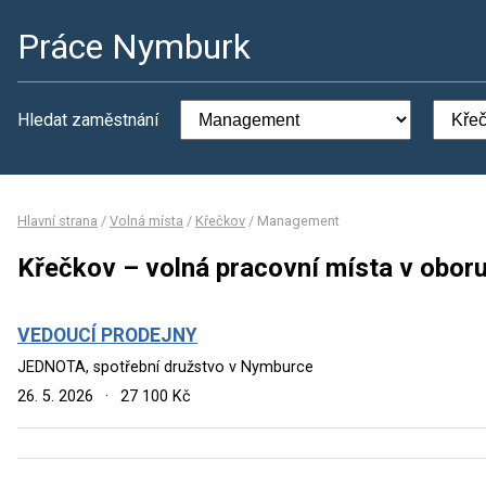
Práce Nymburk
Hledat zaměstnání
Hlavní strana
/
Volná místa
/
Křečkov
/
Management
Křečkov – volná pracovní místa v obo
VEDOUCÍ PRODEJNY
JEDNOTA, spotřební družstvo v Nymburce
26. 5. 2026
·
27 100 Kč