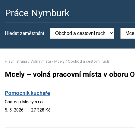
Práce Nymburk
Hledat zaměstnání
Hlavní strana
/
Volná místa
/
Mcely
/
Obchod a cestovní ruch
Mcely – volná pracovní místa v oboru 
Pomocník kuchaře
Chateau Mcely s.r.o.
5. 5. 2026
·
27 328 Kč