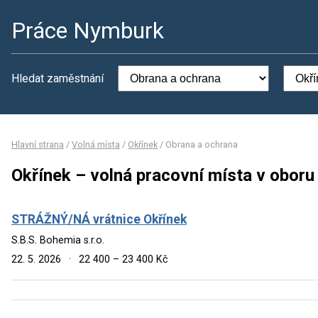
Práce Nymburk
Hledat zaměstnání
Hlavní strana
/
Volná místa
/
Okřínek
/
Obrana a ochrana
Okřínek – volná pracovní místa v oboru
STRÁŽNÝ/NÁ vrátnice Okřínek
S.B.S. Bohemia s.r.o.
22. 5. 2026
·
22 400 – 23 400 Kč