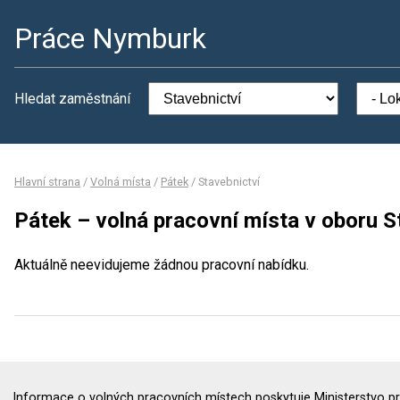
Práce Nymburk
Hledat zaměstnání
Hlavní strana
/
Volná místa
/
Pátek
/
Stavebnictví
Pátek – volná pracovní místa v oboru S
Aktuálně neevidujeme žádnou pracovní nabídku.
Informace o volných pracovních místech poskytuje Ministerstvo pr