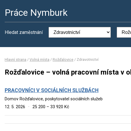
Práce Nymburk
Hledat zaměstnání
Hlavní strana
/
Volná místa
/
Rožďalovice
/
Zdravotnictví
Rožďalovice – volná pracovní místa v o
PRACOVNÍCI V SOCIÁLNÍCH SLUŽBÁCH
Domov Rožďalovice, poskytovatel sociálních služeb
12. 5. 2026
·
25 200 – 33 920 Kč