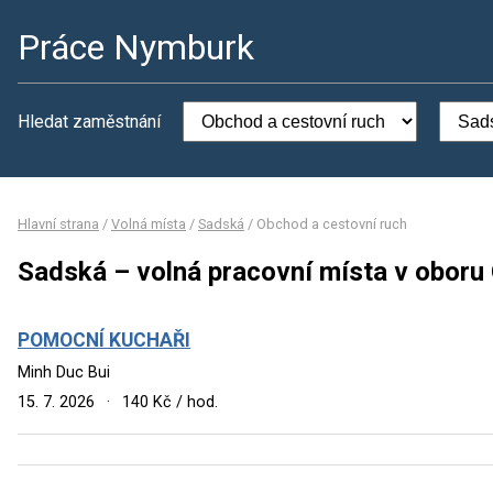
Práce Nymburk
Hledat zaměstnání
Hlavní strana
/
Volná místa
/
Sadská
/
Obchod a cestovní ruch
Sadská – volná pracovní místa v oboru
POMOCNÍ KUCHAŘI
Minh Duc Bui
15. 7. 2026
·
140 Kč / hod.