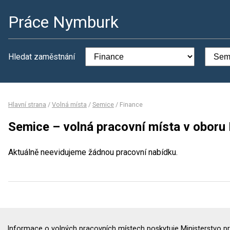
Práce Nymburk
Hledat zaměstnání
Hlavní strana
/
Volná místa
/
Semice
/
Finance
Semice – volná pracovní místa v oboru
Aktuálně neevidujeme žádnou pracovní nabídku.
Informace o volných pracovních místech poskytuje Ministerstvo pr