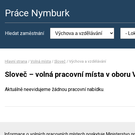
Práce Nymburk
Hledat zaměstnání
Hlavní strana
/
Volná místa
/
Sloveč
/
Výchova a vzdělávání
Sloveč – volná pracovní místa v oboru
Aktuálně neevidujeme žádnou pracovní nabídku.
Informace o volných pracovních místech poskytuje Ministerstvo pr