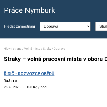
Práce Nymburk
Hledat zaměstnání
Hlavní strana
/
Volná místa
/
Straky
/
Doprava
Straky – volná pracovní místa v oboru 
ŘIDIČ - ROZVOZCE OBĚDŮ
RaJ s.r.o.
26. 6. 2026
·
180 Kč / hod.