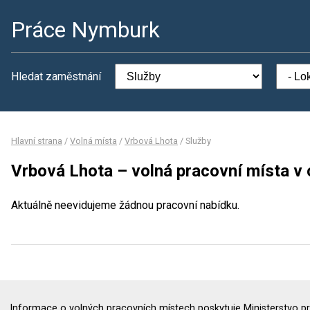
Práce Nymburk
Hledat zaměstnání
Hlavní strana
/
Volná místa
/
Vrbová Lhota
/
Služby
Vrbová Lhota – volná pracovní místa v 
Aktuálně neevidujeme žádnou pracovní nabídku.
Informace o volných pracovních místech poskytuje Ministerstvo pr