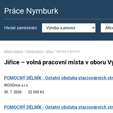
Práce Nymburk
Hledat zaměstnání
Hlavní strana
/
Volná místa
/
Jiřice
/
Výroba a provoz
Jiřice – volná pracovní místa v oboru 
POMOCNÝ DĚLNÍK - Ostatní obsluha stacionárních stro
WOODmix s.r.o.
30. 7. 2026
·
22 500 Kč
POMOCNÝ DĚLNÍK - Ostatní obsluha stacionárních stro