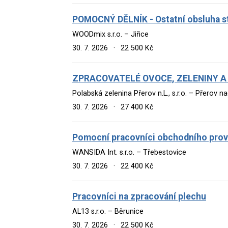
POMOCNÝ DĚLNÍK - Ostatní obsluha sta
WOODmix s.r.o. – Jiřice
30. 7. 2026
·
22 500 Kč
ZPRACOVATELÉ OVOCE, ZELENINY A
Polabská zelenina Přerov n.L., s.r.o. – Přerov 
30. 7. 2026
·
27 400 Kč
Pomocní pracovníci obchodního pro
WANSIDA Int. s.r.o. – Třebestovice
30. 7. 2026
·
22 400 Kč
Pracovníci na zpracování plechu
AL13 s.r.o. – Běrunice
30. 7. 2026
·
22 500 Kč