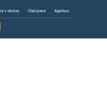
my v okrese
Úřad práce
Agentury