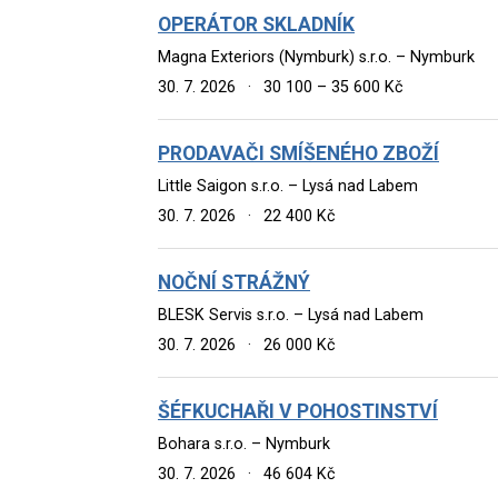
OPERÁTOR SKLADNÍK
Magna Exteriors (Nymburk) s.r.o. – Nymburk
30. 7. 2026
·
30 100 – 35 600 Kč
PRODAVAČI SMÍŠENÉHO ZBOŽÍ
Little Saigon s.r.o. – Lysá nad Labem
30. 7. 2026
·
22 400 Kč
NOČNÍ STRÁŽNÝ
BLESK Servis s.r.o. – Lysá nad Labem
30. 7. 2026
·
26 000 Kč
ŠÉFKUCHAŘI V POHOSTINSTVÍ
Bohara s.r.o. – Nymburk
30. 7. 2026
·
46 604 Kč