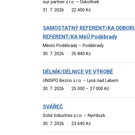
our partner s.r.o. – Oskořínek
31. 7. 2026
·
22 400 Kč
SAMOSTATNÝ REFERENT/KA ODBORU 
REFERENT/KA MěÚ Poděbrady
Město Poděbrady – Poděbrady
30. 7. 2026
·
35 840 Kč
DĚLNÍK/DĚLNICE VE VÝROBĚ
UNISPO Bezno s.r.o. – Lysá nad Labem
30. 7. 2026
·
25 000 – 27 000 Kč
SVÁŘEČ
Solid Industries s.r.o. – Nymburk
30. 7. 2026
·
23 640 Kč