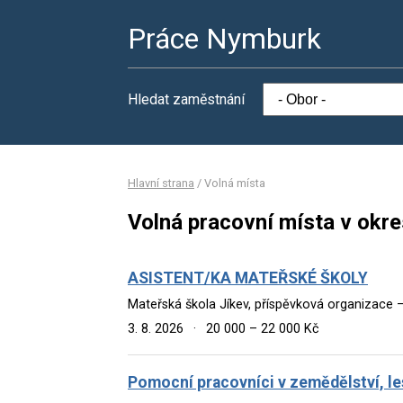
Práce Nymburk
Hledat zaměstnání
Hlavní strana
/
Volná místa
Volná pracovní místa v okr
ASISTENT/KA MATEŘSKÉ ŠKOLY
Mateřská škola Jíkev, příspěvková organizace –
3. 8. 2026
·
20 000 – 22 000 Kč
Pomocní pracovníci v zemědělství, les