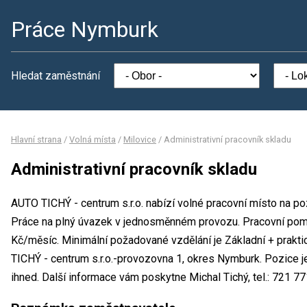
Práce Nymburk
Hledat zaměstnání
Hlavní strana
/
Volná místa
/
Milovice
/
Administrativní pracovník skladu
Administrativní pracovník skladu
AUTO TICHÝ - centrum s.r.o. nabízí volné pracovní místo na poz
Práce na plný úvazek v jednosměnném provozu. Pracovní po
Kč/měsíc. Minimální požadované vzdělání je Základní + prakti
TICHÝ - centrum s.r.o.-provozovna 1, okres Nymburk. Pozice j
ihned. Další informace vám poskytne Michal Tichý, tel.: 721 77