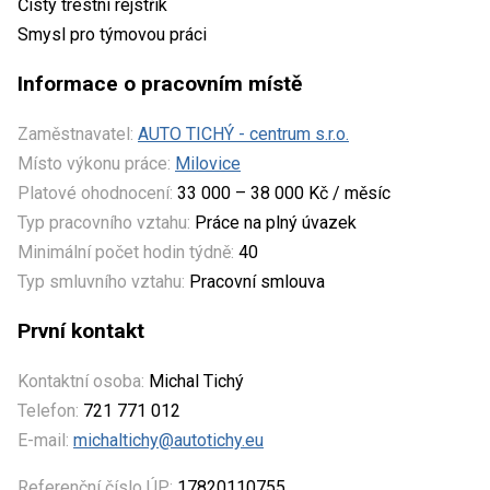
Čistý trestní rejstřík
Smysl pro týmovou práci
Informace o pracovním místě
Zaměstnavatel:
AUTO TICHÝ - centrum s.r.o.
Místo výkonu práce:
Milovice
Platové ohodnocení:
33 000 – 38 000 Kč / měsíc
Typ pracovního vztahu:
Práce na plný úvazek
Minimální počet hodin týdně:
40
Typ smluvního vztahu:
Pracovní smlouva
První kontakt
Kontaktní osoba:
Michal Tichý
Telefon:
721 771 012
E-mail:
michaltichy@autotichy.eu
Referenční číslo ÚP:
17820110755