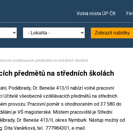
Volná místa ÚP ČR
Fir
Zobrazit nabídky
obecně vzdělávacích předmětů na středních školách
cích předmětů na středních školách
ání, Poděbrady, Dr. Beneše 413/II nabízí volné pracovní
ci Učitelé všeobecně vzdělávacích předmětů na středních
nném provozu. Pracovní poměr s ohodnocením od 37 580 do
lání je VŠ magisterské. Místem pracoviště je Střední
děbrady, Dr. Beneše 413/II, okres Nymburk. Nástup možný od
. Dita Vaněrková, tel.: 777984301, e-mail: