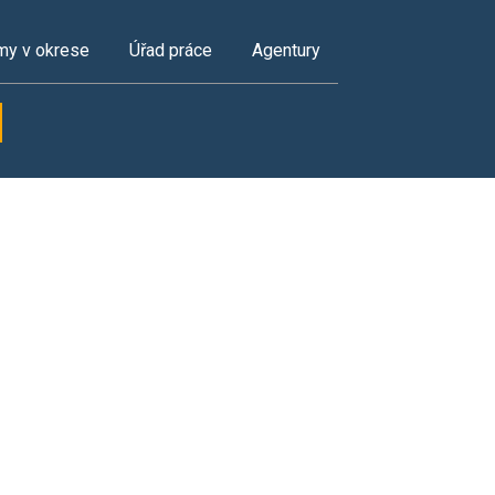
my v okrese
Úřad práce
Agentury