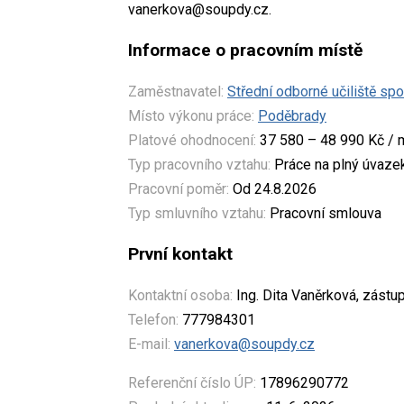
vanerkova@soupdy.cz.
Informace o pracovním místě
Zaměstnavatel:
Střední odborné učiliště sp
Místo výkonu práce:
Poděbrady
Platové ohodnocení:
37 580 – 48 990 Kč / 
Typ pracovního vztahu:
Práce na plný úvaze
Pracovní poměr:
Od 24.8.2026
Typ smluvního vztahu:
Pracovní smlouva
První kontakt
Kontaktní osoba:
Ing. Dita Vaněrková, zástup
Telefon:
777984301
E-mail:
vanerkova@soupdy.cz
Referenční číslo ÚP:
17896290772