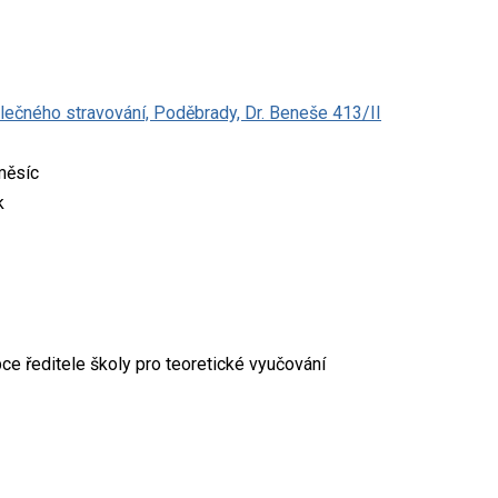
olečného stravování, Poděbrady, Dr. Beneše 413/II
měsíc
k
ce ředitele školy pro teoretické vyučování