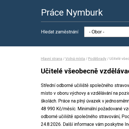
Práce Nymburk
Hledat zaměstnání
Hlavní strana
/
Volná místa
/
Poděbrady
/
Učitelé vše
Učitelé všeobecně vzděláva
Střední odborné učiliště společného stravov
místo v oboru výchovy a vzdělávání na pozi
školách. Práce na plný úvazek v jednosmě
48 990 Kč/měsíc. Minimální požadované vzdě
odborné učiliště společného stravování, Po
24.8.2026. Další informace vám poskytne Ing