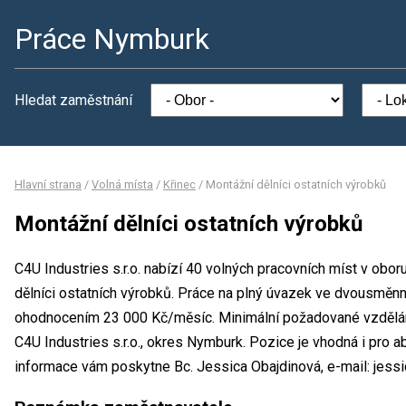
Práce Nymburk
Hledat zaměstnání
Hlavní strana
/
Volná místa
/
Křinec
/
Montážní dělníci ostatních výrobků
Montážní dělníci ostatních výrobků
C4U Industries s.r.o. nabízí 40 volných pracovních míst v obo
dělníci ostatních výrobků. Práce na plný úvazek ve dvousmě
ohodnocením 23 000 Kč/měsíc. Minimální požadované vzdělání
C4U Industries s.r.o., okres Nymburk. Pozice je vhodná i pro 
informace vám poskytne Bc. Jessica Obajdinová, e-mail: jess