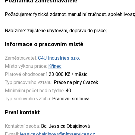
Poznámka zaměstnavatele
Požadujeme: fyzická zdatnot, manuální zručnost, spolehlivost;
Nabízíme: zajištěné ubytování, dopravu do práce;
Informace o pracovním místě
Zaměstnavatel:
C4U Industries s.r.o.
Místo výkonu práce:
Křinec
Platové ohodnocení:
23 000 Kč / měsíc
Typ pracovního vztahu:
Práce na plný úvazek
Minimální počet hodin týdně:
40
Typ smluvního vztahu:
Pracovní smlouva
První kontakt
Kontaktní osoba:
Bc. Jessica Obajdinová
E-mail:
jessica.obajdinova@plmservices.cz