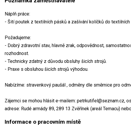
Poznámka zaměstnavatele
Náplň práce:
- Šití poutek z textilních pásků a zašívání kolíčků do textilníc
Požadujeme:
- Dobrý zdravotní stav, hlavně zrak, odpovědnost, samostatnost, 
rozhodnost.
- Technicky zdatný z důvodu obsluhy šicích strojů.
- Praxe s obsluhou šicích strojů výhodou.
Nabízíme: stravenkový paušál , odměny dle směrnice pro odmě
Zájemci se mohou hlásit e-mailem: petrkutifel@seznam.cz, os
adrese: Rudé armády 89, 289 13 Zvěřínek (areál Temacu) nebo 
Informace o pracovním místě