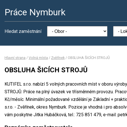
Práce Nymburk
Hledat zaměstnání
Hlavní strana
/
Volná místa
/
Zvěřínek
/
OBSLUHA ŠICÍCH STROJŮ
OBSLUHA ŠICÍCH STROJŮ
KUTIFEL s.r.o. nabízí 5 volných pracovních míst v oboru výr
STROJŮ. Práce na plný úvazek ve třísměnném provozu. Prac
Kč/měsíc. Minimální požadované vzdělání je Základní + prakti
s.r.o. - Zvěřínek, okres Nymburk. Pozice je vhodná i pro abso
vám poskytne Jitka Hubáčková, tel.: 725 851 479, e-mail: pet