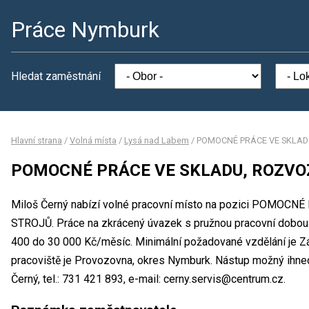
Práce Nymburk
Hledat zaměstnání
Hlavní strana
/
Volná místa
/
Lysá nad Labem
/
POMOCNÉ PRÁCE VE SKLADU
POMOCNÉ PRÁCE VE SKLADU, ROZVOZ
Miloš Černý nabízí volné pracovní místo na pozici POMO
STROJŮ. Práce na zkrácený úvazek s pružnou pracovní dobou
400 do 30 000 Kč/měsíc. Minimální požadované vzdělání je Zá
pracoviště je Provozovna, okres Nymburk. Nástup možný ihne
Černý, tel.: 731 421 893, e-mail: cerny.servis@centrum.cz.