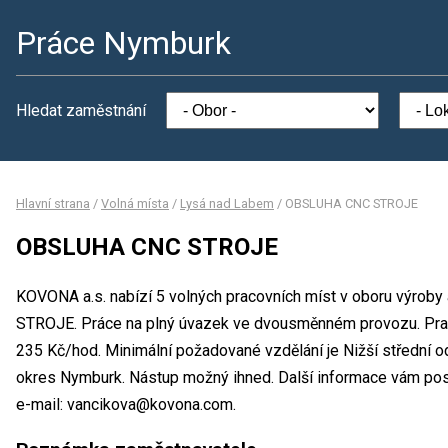
Práce Nymburk
Hledat zaměstnání
Hlavní strana
/
Volná místa
/
Lysá nad Labem
/
OBSLUHA CNC STROJE
OBSLUHA CNC STROJE
KOVONA a.s. nabízí 5 volných pracovních míst v oboru výrob
STROJE. Práce na plný úvazek ve dvousměnném provozu. Pr
235 Kč/hod. Minimální požadované vzdělání je Nižší střední o
okres Nymburk. Nástup možný ihned. Další informace vám posk
e-mail: vancikova@kovona.com.