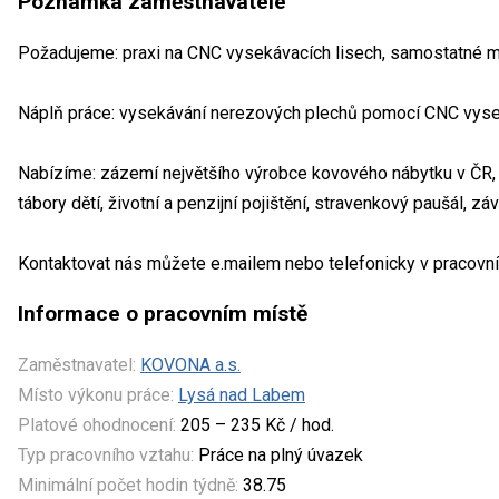
Poznámka zaměstnavatele
Požadujeme: praxi na CNC vysekávacích lisech, samostatné m
Náplň práce: vysekávání nerezových plechů pomocí CNC vyse
Nabízíme: zázemí největšího výrobce kovového nábytku v ČR, 
tábory dětí, životní a penzijní pojištění, stravenkový paušál, zá
Kontaktovat nás můžete e.mailem nebo telefonicky v pracovní 
Informace o pracovním místě
Zaměstnavatel:
KOVONA a.s.
Místo výkonu práce:
Lysá nad Labem
Platové ohodnocení:
205 – 235 Kč / hod.
Typ pracovního vztahu:
Práce na plný úvazek
Minimální počet hodin týdně:
38.75