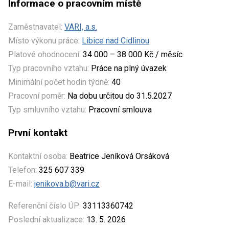
Informace o pracovním místě
Zaměstnavatel:
VARI, a.s.
Místo výkonu práce:
Libice nad Cidlinou
Platové ohodnocení:
34 000 – 38 000 Kč / měsíc
Typ pracovního vztahu:
Práce na plný úvazek
Minimální počet hodin týdně:
40
Pracovní poměr:
Na dobu určitou do 31.5.2027
Typ smluvního vztahu:
Pracovní smlouva
První kontakt
Kontaktní osoba:
Beatrice Jeníková Orsáková
Telefon:
325 607 339
E-mail:
jenikova.b@vari.cz
Referenční číslo ÚP:
33113360742
Poslední aktualizace:
13. 5. 2026