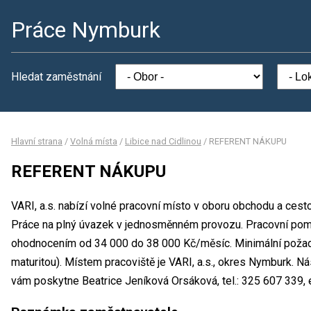
Práce Nymburk
Hledat zaměstnání
Hlavní strana
/
Volná místa
/
Libice nad Cidlinou
/
REFERENT NÁKUPU
REFERENT NÁKUPU
VARI, a.s. nabízí volné pracovní místo v oboru obchodu a ce
Práce na plný úvazek v jednosměnném provozu. Pracovní pomě
ohodnocením od 34 000 do 38 000 Kč/měsíc. Minimální požad
maturitou). Místem pracoviště je VARI, a.s., okres Nymburk. N
vám poskytne Beatrice Jeníková Orsáková, tel.: 325 607 339, e