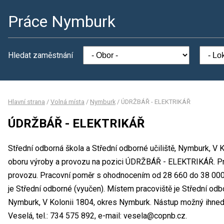
Práce Nymburk
Hledat zaměstnání
Hlavní strana
/
Volná místa
/
Nymburk
/
ÚDRŽBÁŘ - ELEKTRIKÁŘ
ÚDRŽBÁŘ - ELEKTRIKÁŘ
Střední odborná škola a Střední odborné učiliště, Nymburk, V 
oboru výroby a provozu na pozici ÚDRŽBÁŘ - ELEKTRIKÁŘ. Pr
provozu. Pracovní poměr s ohodnocením od 28 660 do 38 000
je Střední odborné (vyučen). Místem pracoviště je Střední odbo
Nymburk, V Kolonii 1804, okres Nymburk. Nástup možný ihned
Veselá, tel.: 734 575 892, e-mail: vesela@copnb.cz.