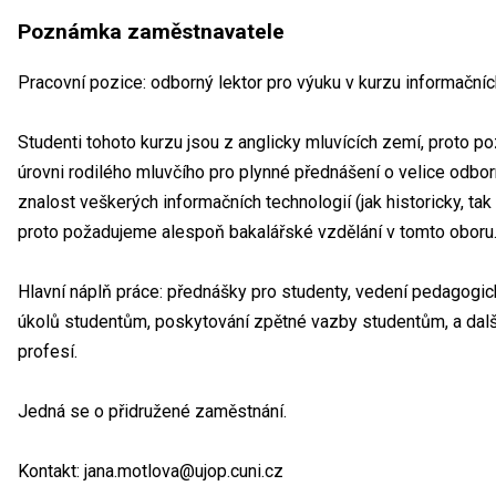
Poznámka zaměstnavatele
Pracovní pozice: odborný lektor pro výuku v kurzu informačníc
Studenti tohoto kurzu jsou z anglicky mluvících zemí, proto p
úrovni rodilého mluvčího pro plynné přednášení o velice odb
znalost veškerých informačních technologií (jak historicky, ta
proto požadujeme alespoň bakalářské vzdělání v tomto oboru
Hlavní náplň práce: přednášky pro studenty, vedení pedagog
úkolů studentům, poskytování zpětné vazby studentům, a dalš
profesí.
Jedná se o přidružené zaměstnání.
Kontakt: jana.motlova@ujop.cuni.cz