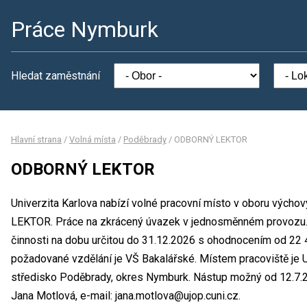
Práce Nymburk
Hledat zaměstnání
Hlavní strana
/
Volná místa
/
Poděbrady
/
ODBORNÝ LEKTOR
ODBORNÝ LEKTOR
Univerzita Karlova nabízí volné pracovní místo v oboru vých
LEKTOR. Práce na zkrácený úvazek v jednosměnném provozu.
činnosti na dobu určitou do 31.12.2026 s ohodnocením od 22
požadované vzdělání je VŠ Bakalářské. Místem pracoviště je U
středisko Poděbrady, okres Nymburk. Nástup možný od 12.7.2
Jana Motlová, e-mail: jana.motlova@ujop.cuni.cz.