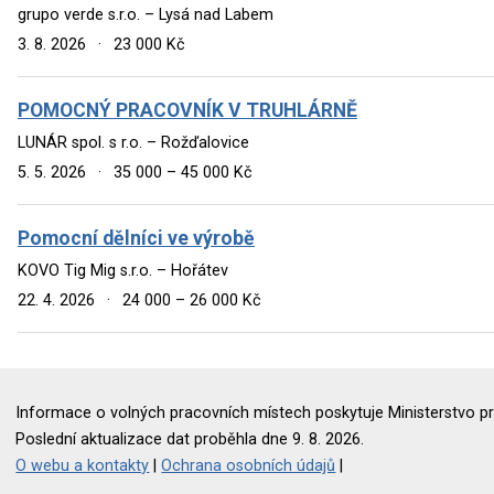
grupo verde s.r.o. – Lysá nad Labem
3. 8. 2026
·
23 000 Kč
POMOCNÝ PRACOVNÍK V TRUHLÁRNĚ
LUNÁR spol. s r.o. – Rožďalovice
5. 5. 2026
·
35 000 – 45 000 Kč
Pomocní dělníci ve výrobě
KOVO Tig Mig s.r.o. – Hořátev
22. 4. 2026
·
24 000 – 26 000 Kč
Informace o volných pracovních místech poskytuje Ministerstvo pr
Poslední aktualizace dat proběhla dne 9. 8. 2026.
O webu a kontakty
|
Ochrana osobních údajů
|