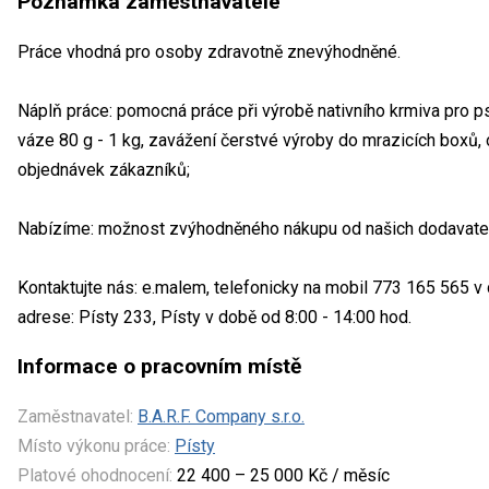
Poznámka zaměstnavatele
Práce vhodná pro osoby zdravotně znevýhodněné.
Náplň práce: pomocná práce při výrobě nativního krmiva pro psy
váze 80 g - 1 kg, zavážení čerstvé výroby do mrazicích boxů,
objednávek zákazníků;
Nabízíme: možnost zvýhodněného nákupu od našich dodavatel
Kontaktujte nás: e.malem, telefonicky na mobil 773 165 565 v
adrese: Písty 233, Písty v době od 8:00 - 14:00 hod.
Informace o pracovním místě
Zaměstnavatel:
B.A.R.F. Company s.r.o.
Místo výkonu práce:
Písty
Platové ohodnocení:
22 400 – 25 000 Kč / měsíc