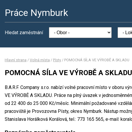
Práce Nymburk
Hledat zaměstnání
Hlavní strana
/
Volná místa
/
Písty
/
POMOCNÁ SÍLA VE VÝROBĚ A SKLADU
POMOCNÁ SÍLA VE VÝROBĚ A SKLADU
B.A.R.F. Company s.r.o. nabízí volné pracovní místo v oboru
VE VÝROBĚ A SKLADU. Práce na plný úvazek v jednosměnném
od 22 400 do 25 000 Kč/měsíc. Minimální požadované vzdělání
pracoviště je Provozovna Písty, okres Nymburk. Nástup možn
Stanislava Horálková Korálová, tel.: 773 165 565, e-mail: kora