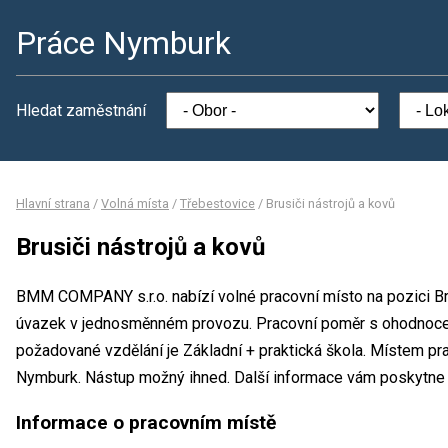
Práce Nymburk
Hledat zaměstnání
Hlavní strana
/
Volná místa
/
Třebestovice
/
Brusiči nástrojů a kovů
Brusiči nástrojů a kovů
BMM COMPANY s.r.o. nabízí volné pracovní místo na pozici Bru
úvazek v jednosměnném provozu. Pracovní poměr s ohodnoce
požadované vzdělání je Základní + praktická škola. Místem pr
Nymburk. Nástup možný ihned. Další informace vám poskytne O
Informace o pracovním místě