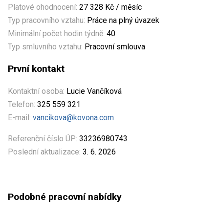
Platové ohodnocení:
27 328 Kč / měsíc
Typ pracovního vztahu:
Práce na plný úvazek
Minimální počet hodin týdně:
40
Typ smluvního vztahu:
Pracovní smlouva
První kontakt
Kontaktní osoba:
Lucie Vančíková
Telefon:
325 559 321
E-mail:
vancikova@kovona.com
Referenční číslo ÚP:
33236980743
Poslední aktualizace:
3. 6. 2026
Podobné pracovní nabídky