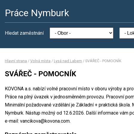
Práce Nymburk
Hledat zaměstnání
Hlavní strana
/
Volná místa
/
Lysá nad Labem
/
SVÁŘEČ - POMOCNÍK
SVÁŘEČ - POMOCNÍK
KOVONA a.s. nabízí volné pracovní místo v oboru výroby a 
Práce na plný úvazek v jednosměnném provozu. Pracovní po
Minimální požadované vzdělání je Základní + praktická škola.
Nymburk. Nástup možný od 12.6.2026. Další informace vám pos
e-mail: vancikova@kovona.com.