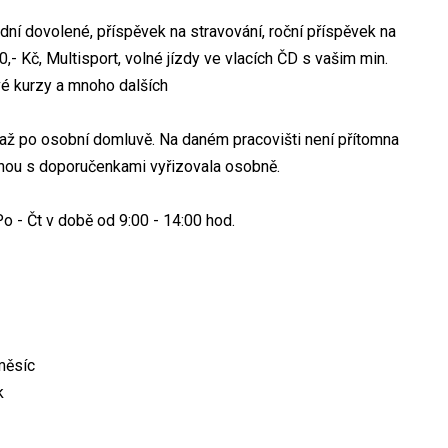
dní dovolené, příspěvek na stravování, roční příspěvek na
00,- Kč, Multisport, volné jízdy ve vlacích ČD s vašim min.
vé kurzy a mnoho dalších
ž po osobní domluvě. Na daném pracovišti není přítomna
jenou s doporučenkami vyřizovala osobně.
o - Čt v době od 9:00 - 14:00 hod.
měsíc
k