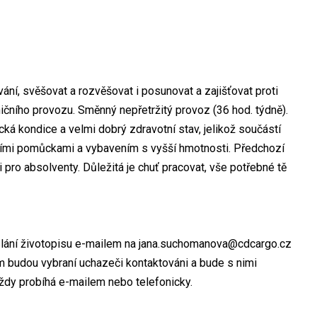
ání, svěšovat a rozvěšovat i posunovat a zajišťovat proti
ničního provozu. Směnný nepřetržitý provoz (36 hod. týdně).
cká kondice a velmi dobrý zdravotní stav, jelikož součástí
vními pomůckami a vybavením s vyšší hmotnosti. Předchozí
 pro absolventy. Důležitá je chuť pracovat, vše potřebné tě
aslání životopisu e-mailem na jana.suchomanova@cdcargo.cz
budou vybraní uchazeči kontaktováni a bude s nimi
ždy probíhá e-mailem nebo telefonicky.