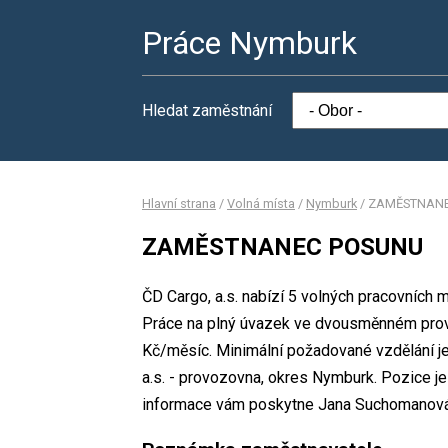
Práce Nymburk
Hledat zaměstnání
Hlavní strana
/
Volná místa
/
Nymburk
/
ZAMĚSTNANE
ZAMĚSTNANEC POSUNU
ČD Cargo, a.s. nabízí 5 volných pracovní
Práce na plný úvazek ve dvousměnném pro
Kč/měsíc. Minimální požadované vzdělání je 
a.s. - provozovna, okres Nymburk. Pozice je
informace vám poskytne Jana Suchomanová, 