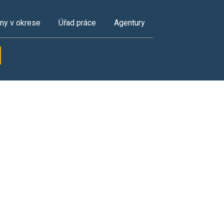
my v okrese
Úřad práce
Agentury