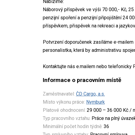
Nabízíme:
Náborový příspěvek ve výši 70 000,- Kč, 25 
penzijní spoření a penzijní připojištění 24 0
příspěvkem, přispěvek na rekreaci a jazyko
Potvrzení doporučenek zasíláme e-mailem a
personalistka, která by administrativu spo
Kontaktujte nás e.mailem nebo telefonicky P
Informace o pracovním místě
Zaměstnavatel:
ČD Cargo, a.s.
Místo výkonu práce:
Nymburk
Platové ohodnocení:
29 000 – 36 000 Kč / 
Typ pracovního vztahu:
Práce na plný úvaze
Minimální počet hodin týdně:
36
Typ smluvního vztahu:
Pracovní smlouva