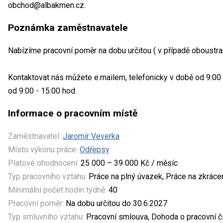
obchod@albakmen.cz.
Poznámka zaměstnavatele
Nabízíme pracovní poměr na dobu určitou ( v případě oboustra
Kontaktovat nás můžete e.mailem, telefonicky v době od 9:00
od 9:00 - 15:00 hod.
Informace o pracovním místě
Zaměstnavatel:
Jaromír Veverka
Místo výkonu práce:
Odřepsy
Platové ohodnocení:
25 000 – 39 000 Kč / měsíc
Typ pracovního vztahu:
Práce na plný úvazek, Práce na zkrác
Minimální počet hodin týdně:
40
Pracovní poměr:
Na dobu určitou do 30.6.2027
Typ smluvního vztahu:
Pracovní smlouva, Dohoda o pracovní č