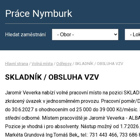
Práce Nymburk
Hledat zaměstnání
Hlavní strana
/
Volná místa
/
Odřepsy
/
SKLADNÍK / OBSLUHA VZV
SKLADNÍK / OBSLUHA VZV
Jaromír Veverka nabízí volné pracovní místo na pozici SKLA
zkrácený úvazek v jednosměnném provozu. Pracovní poměr/Doh
do 30.6.2027 s ohodnocením od 25 000 do 39 000 Kč/měsíc. M
střední odborné. Místem pracoviště je Jaromír Veverka - AL
Pozice je vhodná i pro absolventy. Nástup možný od 1.7.2026
Markéta Grundová Ing.Tomáš Bek,, tel.: 731 443 466, 733 686