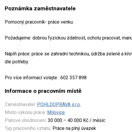
Poznámka zaměstnavatele
Pomocný pracovník- práce venku.
Požadujeme: dobrou fyzickou zdatnost, ochotu pracovat; manu
Náplň práce: práce se zahradní technikou, údržba zeleně a křo
dle potřeby.
Pro více informací volejte : 602 357 898
Informace o pracovním místě
Zaměstnavatel:
POHLDOPRAVA s.r.o.
Místo výkonu práce:
Milovice
Platové ohodnocení:
30 000 – 40 000 Kč / měsíc
Typ pracovního vztahu:
Práce na plný úvazek