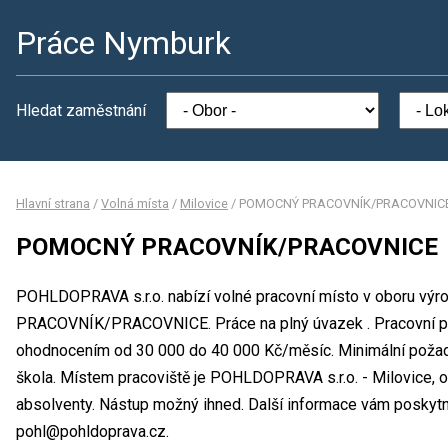
Práce Nymburk
Hledat zaměstnání
Hlavní strana
/
Volná místa
/
Milovice
/
POMOCNÝ PRACOVNÍK/PRACOVNIC
POMOCNÝ PRACOVNÍK/PRACOVNICE
POHLDOPRAVA s.r.o. nabízí volné pracovní místo v oboru vý
PRACOVNÍK/PRACOVNICE. Práce na plný úvazek . Pracovní po
ohodnocením od 30 000 do 40 000 Kč/měsíc. Minimální požado
škola. Místem pracoviště je POHLDOPRAVA s.r.o. - Milovice, o
absolventy. Nástup možný ihned. Další informace vám poskytne 
pohl@pohldoprava.cz.