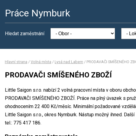
Práce Nymburk
Hledat zaměstnání
Hlavní strana
/
Volná místa
/
Lysá nad Labem
/
PRODAVAČI SMÍŠENÉHO ZB
PRODAVAČI SMÍŠENÉHO ZBOŽÍ
Little Saigon s.r.o. nabízí 2 volná pracovní místa v oboru obch
PRODAVAČI SMÍŠENÉHO ZBOŽÍ. Práce na plný úvazek s pružn
ohodnocením 22 400 Kč/měsíc. Minimální požadované vzdělání
Little Saigon s.r.o., okres Nymburk. Nástup možný ihned. Dal
tel.: 775 417 186.