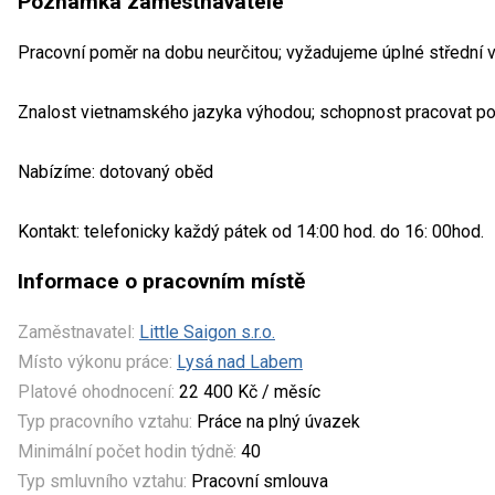
Poznámka zaměstnavatele
Pracovní poměr na dobu neurčitou; vyžadujeme úplné střední
Znalost vietnamského jazyka výhodou; schopnost pracovat po
Nabízíme: dotovaný oběd
Kontakt: telefonicky každý pátek od 14:00 hod. do 16: 00hod.
Informace o pracovním místě
Zaměstnavatel:
Little Saigon s.r.o.
Místo výkonu práce:
Lysá nad Labem
Platové ohodnocení:
22 400 Kč / měsíc
Typ pracovního vztahu:
Práce na plný úvazek
Minimální počet hodin týdně:
40
Typ smluvního vztahu:
Pracovní smlouva